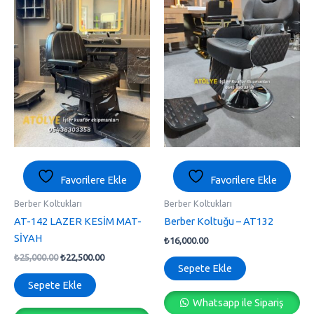
Favorilere Ekle
Favorilere Ekle
Berber Koltukları
Berber Koltukları
AT-142 LAZER KESİM MAT-
Berber Koltuğu – AT132
SİYAH
₺
16,000.00
₺
25,000.00
₺
22,500.00
Sepete Ekle
Sepete Ekle
Whatsapp ile Sipariş