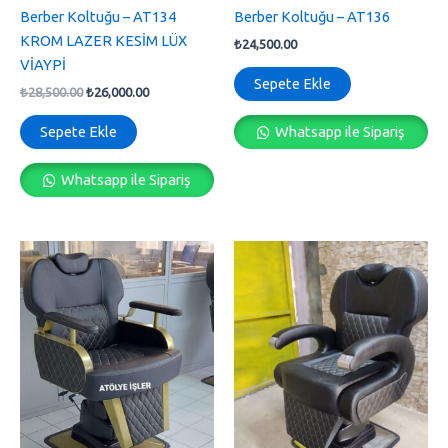
Berber Koltuğu – AT134
Berber Koltuğu – AT136
KROM LAZER KESİM LÜX
₺
24,500.00
VİAYPİ
Sepete Ekle
₺
28,500.00
₺
26,000.00
Sepete Ekle
Whatsapp ile Sipariş
Whatsapp ile Sipariş