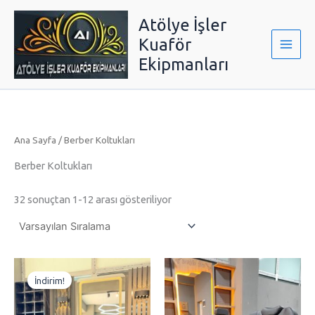
İçeriğe
Atölye İşler
atla
Kuaför
Ekipmanları
Ana Sayfa
/ Berber Koltukları
Berber Koltukları
32 sonuçtan 1-12 arası gösteriliyor
Orijinal
Şu
fiyat:
andaki
İndirim!
₺25,000.00.
fiyat:
₺22,500.00.