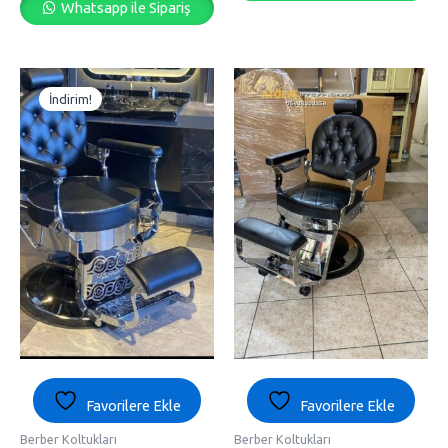
Whatsapp ile Sipariş
Orijinal
Şu
fiyat:
andaki
İndirim!
₺28,500.00.
fiyat:
₺26,000.00.
Favorilere Ekle
Favorilere Ekle
Berber Koltukları
Berber Koltukları